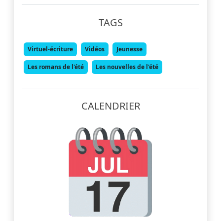
TAGS
Virtuel-écriture
Vidéos
Jeunesse
Les romans de l'été
Les nouvelles de l'été
CALENDRIER