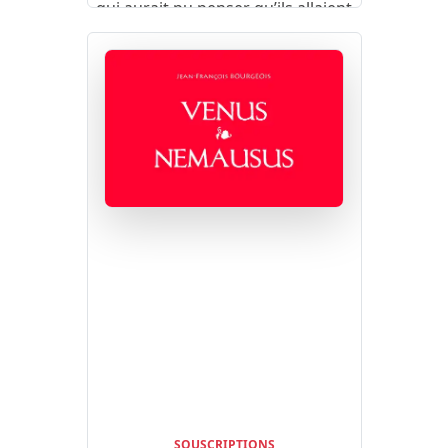
qui aurait pu penser qu’ils allaient
devenir si bêtes pour prendre au
pied de la lettre les histoires ?
SOUSCRIPTIONS