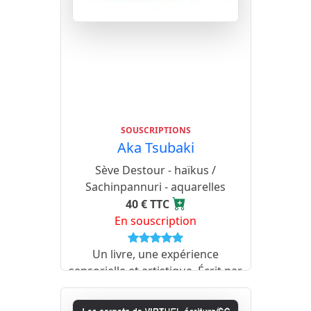
SOUSCRIPTIONS
Aka Tsubaki
Sève Destour - haïkus /
Sachinpannuri - aquarelles
40 € TTC
En souscription
Un livre, une expérience
sensorielle et artistique. Écrit par
Sève Destour, ce recueil est une
ode à la beauté et à la