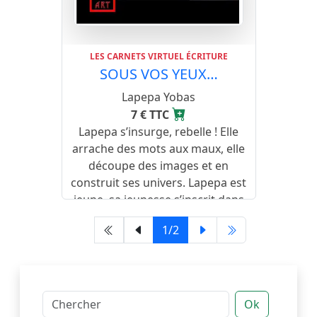
LES CARNETS VIRTUEL ÉCRITURE
SOUS VOS YEUX…
Lapepa Yobas
7 € TTC
Lapepa s’insurge, rebelle ! Elle
arrache des mots aux maux, elle
découpe des images et en
construit ses univers. Lapepa est
jeune, sa jeunesse s’inscrit dans
la sagesse des siècles.
1/2
Ok