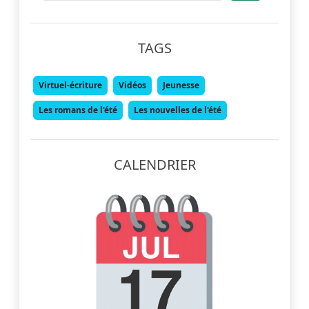
TAGS
Virtuel-écriture
Vidéos
Jeunesse
Les romans de l'été
Les nouvelles de l'été
CALENDRIER