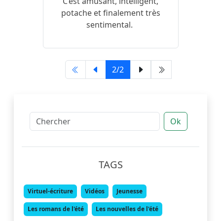
C’est amusant, intelligent,
potache et finalement très
sentimental.
2/2
Ok
TAGS
Virtuel-écriture
Vidéos
Jeunesse
Les romans de l'été
Les nouvelles de l'été