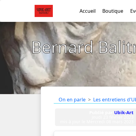
Accueil
Boutique
Ev
Bernard Balit
On en parle
Les entretiens d'U
Publié par
Ubik-Art
Jeudi 23 février 2023
mis à jour le
Mercredi 08 mars 2023