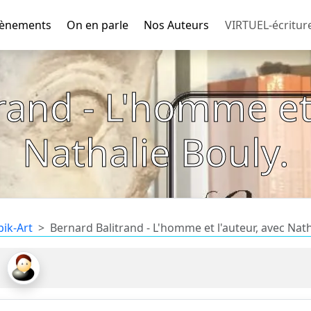
ènements
On en parle
Nos Auteurs
VIRTUEL-écritur
rand - L'homme et 
Nathalie Bouly.
bik-Art
Bernard Balitrand - L'homme et l'auteur, avec Nath