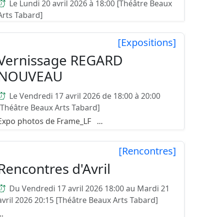
Le Lundi 20 avril 2026 à 18:00 [Théâtre Beaux
Arts Tabard]
Comment fonder une nouvelle langue poétique
? Se décoller de sa langue maternelle ? Écrire,
[Expositions]
voyager, photographier, errer, passer des
Vernissage REGARD
frontières ? Bruno Lecat, dans un essai consacré
NOUVEAU
à l’écrivain Chri...
Le Vendredi 17 avril 2026 de 18:00 à 20:00
[Théâtre Beaux Arts Tabard]
Expo photos de Frame_LF ...
[Rencontres]
Rencontres d'Avril
Du Vendredi 17 avril 2026 18:00 au Mardi 21
avril 2026 20:15 [Théâtre Beaux Arts Tabard]
..