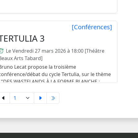
[Conférences]
TERTULIA 3
Le Vendredi 27 mars 2026 à 18:00 [Théâtre
Beaux Arts Tabard]
Bruno Lecat propose la troisième
conférence/débat du cycle Tertulia, sur le thème
: "DES WASTELANDS À LA FORME BLANCHE :
FISKADORO DE DENIS JOHNSON" Vous pouvez
en savoir davantage et découvrir ce q...