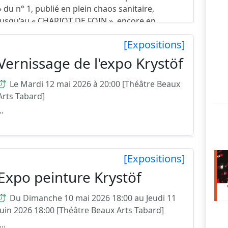
» du n° 1, publié en plein chaos sanitaire,
jusqu’au « CHARIOT DE FOIN », encore en
version numérique, que d’étapes. Des FEES, des
[Expositions]
ROUTES DES VACANCES...
Vernissage de l'expo Krystöf
Le Mardi 12 mai 2026 à 20:00 [Théâtre Beaux
Arts Tabard]
..
[Expositions]
Expo peinture Krystöf
Du Dimanche 10 mai 2026 18:00 au Jeudi 11
juin 2026 18:00 [Théâtre Beaux Arts Tabard]
...