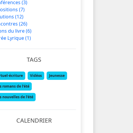
nférences
(3)
ositions
(7)
utions
(12)
ncontres
(26)
ons du livre
(6)
rée Lyrique
(1)
TAGS
rtuel-écriture
Vidéos
Jeunesse
s romans de l'été
s nouvelles de l'été
CALENDRIER