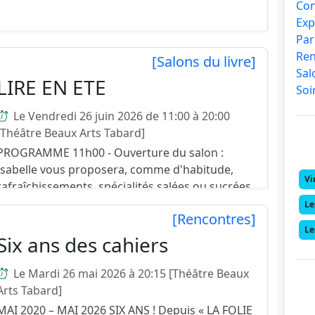
Co
Exp
TERTULIA 5 Jean-Yves Jouannais « Une forêt » Le
Par
Horst-Wessel-Lied et les mainates Avec Une
Re
forêt, Jean-Yves Jouannais poursuit une œuvre
[Salons du livre]
Sal
originale qui ne cesse de nous questionner.
LIRE EN ETE
Soi
L’argument qui p...
Le Vendredi 26 juin 2026 de 11:00 à 20:00
[Théâtre Beaux Arts Tabard]
PROGRAMME 11h00 - Ouverture du salon :
Isabelle vous proposera, comme d'habitude,
Vi
rafraîchissements, spécialités salées ou sucrées
pour petite (ou grande) faim ! 14h30 - Palmarès
Le
[Rencontres]
du concours "Con...
Le
Six ans des cahiers
Le Mardi 26 mai 2026 à 20:15 [Théâtre Beaux
Arts Tabard]
MAI 2020 – MAI 2026 SIX ANS ! Depuis « LA FOLIE