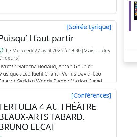
[Soirée Lyrique]
Puisqu’il faut partir
Le Mercredi 22 avril 2026 à 19:30 [Maison des
Choeurs]
Livrets : Natacha Bodaud, Anton Goubier
Musique : Léo Kiehl Chant : Vénus David, Léo
Thierry, Saskian Woods Piano : Marion Clavel,
Léo Kiel Mise en scène : Louise Lozano ...
[Conférences]
TERTULIA 4 AU THÉÂTRE
BEAUX-ARTS TABARD,
BRUNO LECAT