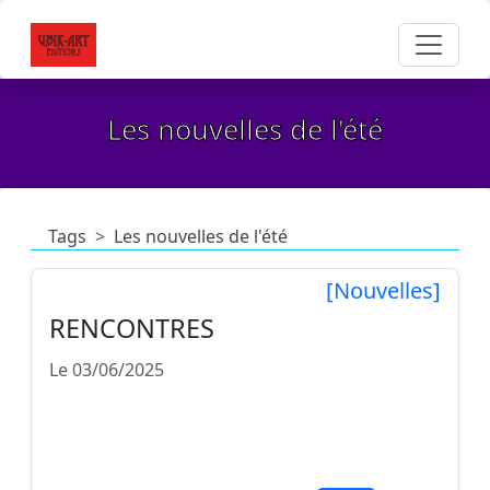
Les nouvelles de l'été
Tags
Les nouvelles de l'été
[Nouvelles]
RENCONTRES
Le 03/06/2025
La Lozère, c'est d'un sauvage magnifique mais
passé septembre, le gris maronnasse du
schiste, marié à la pluie, la neige, la burle et