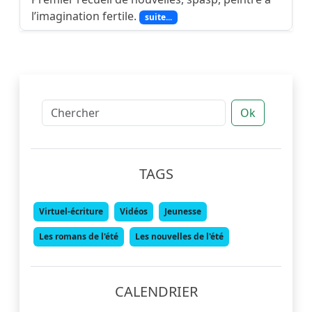
l’imagination fertile.
suite...
Ok
TAGS
Virtuel-écriture
Vidéos
Jeunesse
Les romans de l'été
Les nouvelles de l'été
CALENDRIER