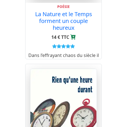
POÉSIE
La Nature et le Temps
forment un couple
heureux
14 € TTC
Dans l’effrayant chaos du siècle il
m’a semblé que le retour à la
rigueur et à la simplicité, à la
naïveté parfois, d’une écriture
classique, apporterait à l’esprit
du lecteur un peu de cet
apaisement dont nous avons
tous tant besoin…