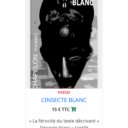
POÉSIE
L’INSECTE BLANC
15 € TTC
« La férocité du texte décrivant «
l’insecte blanc » tantôt