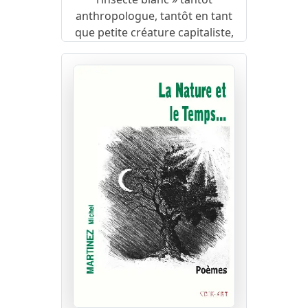
anthropologue, tantôt en tant
que petite créature capitaliste,
ne doit pas masquer - !- le
lyrisme de la langue qui célèbre
définitivement « la pure vérité
formelle des fétiches » et leur
profonde vitalité. »