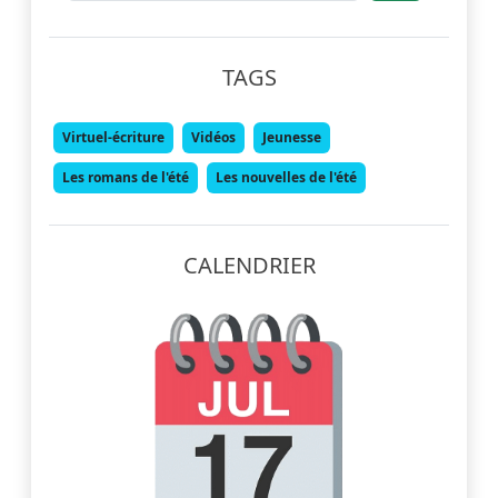
TAGS
Virtuel-écriture
Vidéos
Jeunesse
Les romans de l'été
Les nouvelles de l'été
CALENDRIER