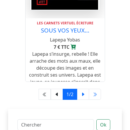
LES CARNETS VIRTUEL ÉCRITURE
SOUS VOS YEUX…
Lapepa Yobas
7 € TTC
Lapepa s’insurge, rebelle ! Elle
arrache des mots aux maux, elle
découpe des images et en
construit ses univers. Lapepa est
jeune, sa jeunesse s’inscrit dans
la sagesse des siècles.
1/2
Ok