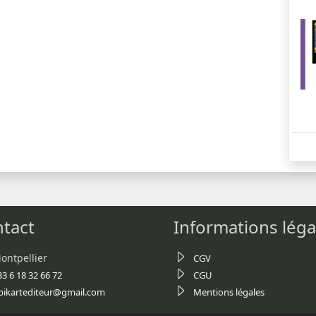
tact
Informations léga
ontpellier
CGV
33 6 18 32 66 72
CGU
bikartediteur@gmail.com
Mentions légales