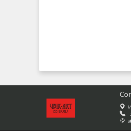
Con
M
+
u