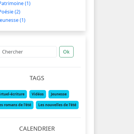
Patrimoine
(1)
Poésie
(2)
Jeunesse
(1)
Ok
TAGS
irtuel-écriture
Vidéos
Jeunesse
es romans de l'été
Les nouvelles de l'été
CALENDRIER