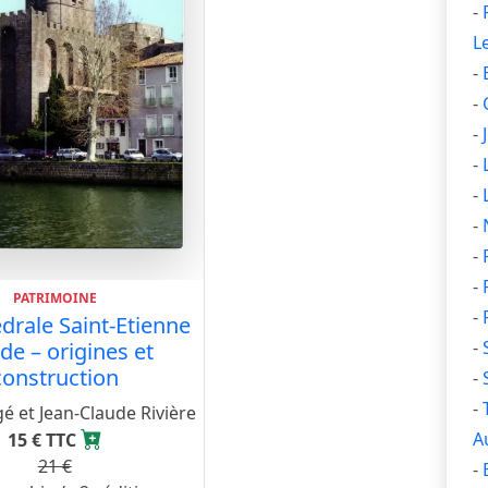
-
L
-
-
-
-
-
-
-
-
PATRIMOINE
-
drale Saint-Etienne
-
de – origines et
construction
-
-
é et Jean-Claude Rivière
A
15 € TTC
21 €
-