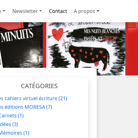
e
Newsletter
Contact
A propos
CATÉGORIES
es cahiers virtuel écriture
(21)
es éditions MORESA
(7)
Carnets
(1)
Idées
(3)
Mémoires
(1)