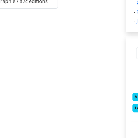
aphie / a2c éditions
-
-
-
V
L