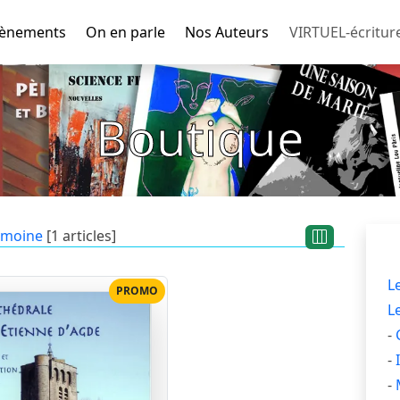
ènements
On en parle
Nos Auteurs
VIRTUEL-écritur
Boutique
imoine
[1 articles]
L
PROMO
L
-
-
-