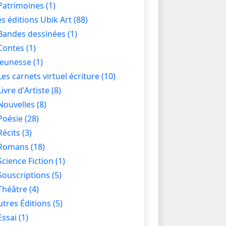
Patrimoines
(1)
es éditions Ubik Art
(88)
Bandes dessinées
(1)
Contes
(1)
Jeunesse
(1)
Les carnets virtuel écriture
(10)
Livre d'Artiste
(8)
Nouvelles
(8)
Poésie
(28)
Récits
(3)
Romans
(18)
Science Fiction
(1)
Souscriptions
(5)
Théâtre
(4)
utres Éditions
(5)
Essai
(1)