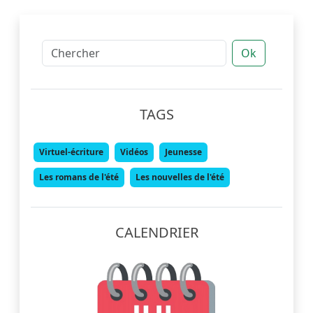
Ok
TAGS
Virtuel-écriture
Vidéos
Jeunesse
Les romans de l'été
Les nouvelles de l'été
CALENDRIER