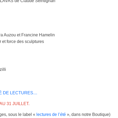
VAS de Claude Seintignan
a Auzou et Francine Hamelin
 et force des sculptures
illi
TÉ DE LECTURES…
U 31 JUILLET.
ges, sous le label «
lectures de l’été
», dans notre Boutique)