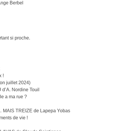
nge Berbel
rtant si proche.
t
 !
on juillet 2024)
A. Nordine Touil
lle a ma rue ?
… MAIS TREIZE de Lapepa Yobas
ments de vie !