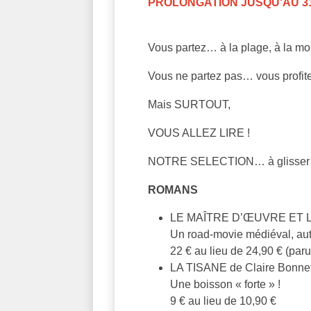
PROLONGATION JUSQU'AU 31
Vous partez… à la plage, à la mo
Vous ne partez pas… vous profitez
Mais SURTOUT,
VOUS ALLEZ LIRE !
NOTRE SELECTION… à glisser da
ROMANS
LE MAÎTRE D’ŒUVRE ET LE
Un road-movie médiéval, au
22 € au lieu de 24,90 € (parut
LA TISANE de Claire Bonne
Une boisson « forte » !
9 € au lieu de 10,90 €