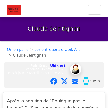
Claude Seintignan
On en parle
Les entretiens d'Ubik-Art
Claude Seintignan
Publié par
Ubik-Art
Vendredi 17 février 2023
mis à jour le
Mardi 03 octobre 2023
1 min
Après la parution de "Boulègue pas le
bateau" C. Seintignan présente le deuxième