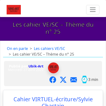
Les cahier VE/SC – Thème du
n° 25
On en parle
Les cahiers VE/SC
Les cahier VE/SC – Thème du n° 25
Publié par
Ubik-Art
Mercredi 27 avril 2022
3 min
Cahier VIRTUEL-écriture/Sylvie
Chastain