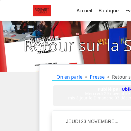
Accueil
Boutique
Ev
Retour sur la
On en parle
Presse
Retour s
Publié par
Ubi
Mercredi 29 novembre
mis à jour le
Dimanche 03 déc
JEUDI 23 NOVEMBRE...