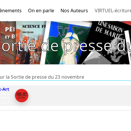
ènements
On en parle
Nos Auteurs
VIRTUEL-écritur
 Sortie de presse 
ur la Sortie de presse du 23 novembre
k-Art
 2023
embre
2023