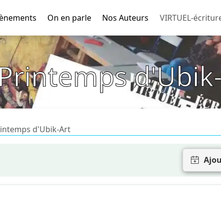
ènements
On en parle
Nos Auteurs
VIRTUEL-écritur
 Printemps d'Ubik-
rintemps d'Ubik-Art
Ajou