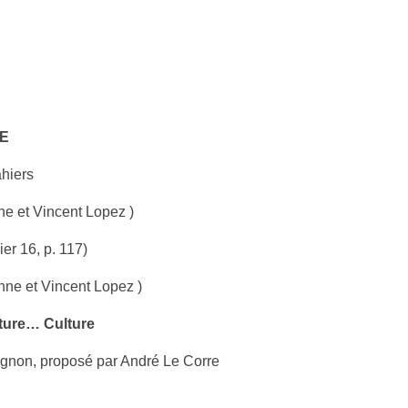
RE
ahiers
ne et Vincent Lopez )
er 16, p. 117)
nne et Vincent Lopez )
ature… Culture
ignon, proposé par André Le Corre