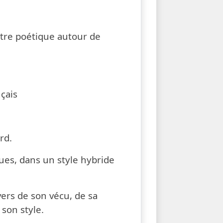
etoux & Bertille Canard
ntre poétique autour de
çais
rd.
ues, dans un style hybride
ers de son vécu, de sa
 son style.