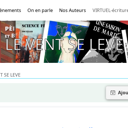
ènements
On en parle
Nos Auteurs
VIRTUEL-écritur
LE VENT SE LEVE
T SE LEVE
Ajou