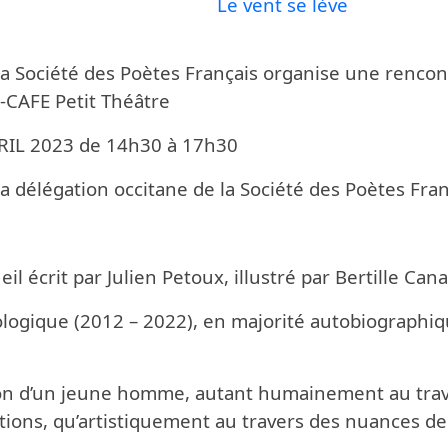
n aux éditions Ubik-Art de
Le vent se lève
de Julien P
 la Société des Poètes Français organise une renco
-CAFE Petit Théâtre
VRIL 2023 de 14h30 à 17h30
 délégation occitane de la Société des Poètes Fran
il écrit par Julien Petoux, illustré par Bertille Cana
ologique (2012 – 2022), en majorité autobiographiq
ution d’un jeune homme, autant humainement au trav
ctions, qu’artistiquement au travers des nuances de