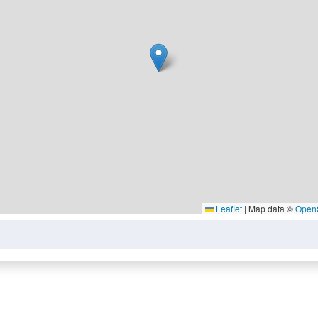
Leaflet
|
Map data ©
Open