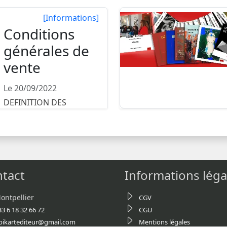
[Informations]
Conditions
générales de
vente
Le 20/09/2022
DEFINITION DES
PARTIESEntre la Société
,immatriculée au
Registre du Co...
tact
Informations léga
ontpellier
CGV
33 6 18 32 66 72
CGU
bikartediteur@gmail.com
Mentions légales