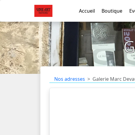
Accueil
Boutique
Ev
G
Nos adresses
Galerie Marc Deva
La galerie Marc Devaux, spécialisée da
expositions thématiques (TAROT…) 