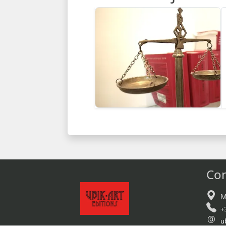
Con
M
+
u