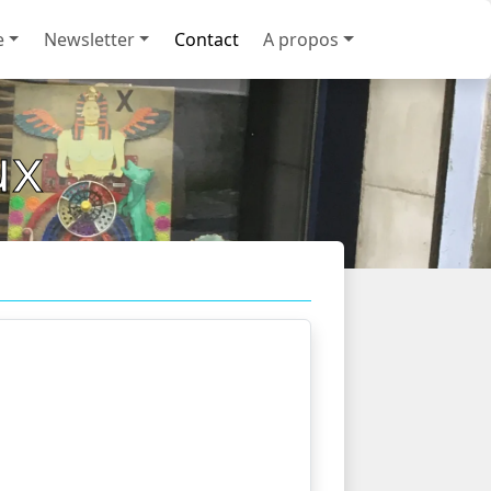
e
Newsletter
Contact
A propos
ux
peintres (Pierre Christin…) et des