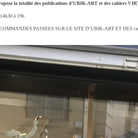
ropose la totalité des publications d’UBIK-ART et des cahiers VI
e 14h30 à 19h
 COMMANDES PASSEES SUR LE SITE D’UBIK-ART ET DES cah