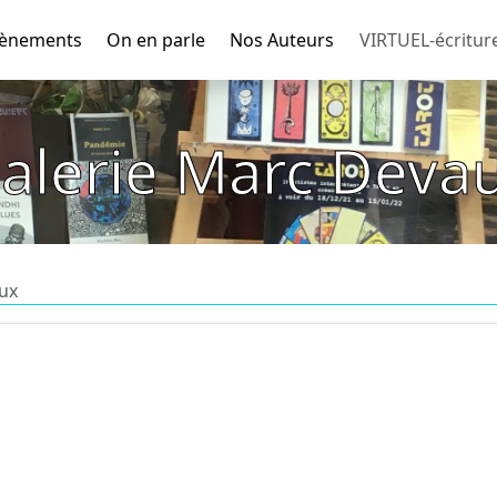
ènements
On en parle
Nos Auteurs
VIRTUEL-écritur
alerie Marc Deva
ux
ns les collages et travaux sur papier, accueille également des artistes 
de groupe.