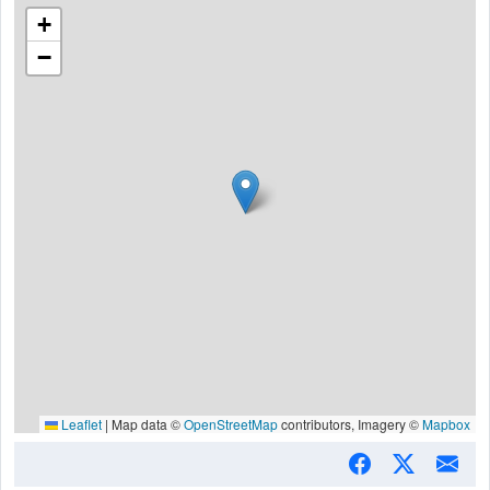
+
−
Leaflet
|
Map data ©
OpenStreetMap
contributors, Imagery ©
Mapbox