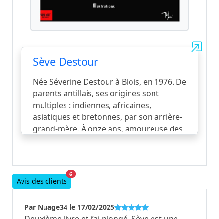
Sève Destour
Née Séverine Destour à Blois, en 1976. De
parents antillais, ses origines sont
multiples : indiennes, africaines,
asiatiques et bretonnes, par son arrière-
grand-mère. À onze ans, amoureuse des
mots, des figures de styles, mais pas
forcément riche en vocabulaire, elle écrit
des textes des poèmes… Au début des
années 90, elle brûle tout mais cela
6
Avis des clients
constituera le terreau de ses futurs écrits.
Toutes les natures l’inspirent, celle des
Par Nuage34 le 17/02/2025
humains, tantôt sombres et tantôt
Deuxième livre et j’ai plongé. Sève est une