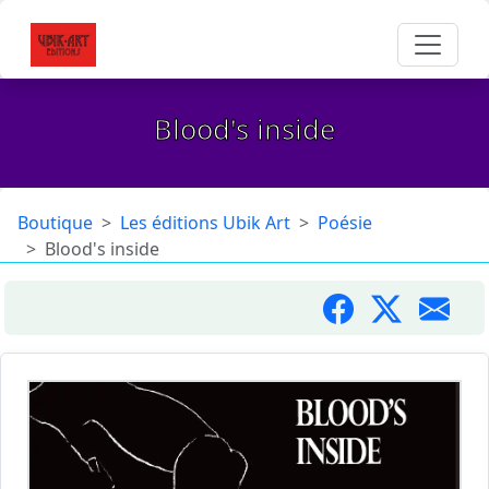
Blood's inside
Boutique
Les éditions Ubik Art
Poésie
Blood's inside