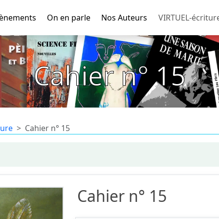
ènements
On en parle
Nos Auteurs
VIRTUEL-écritur
Cahier n° 15
ture
Cahier n° 15
Cahier n° 15