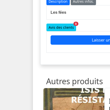
Description
Autres infos.
Les fées
0
Avis des clients
Laisser un
Autres produits