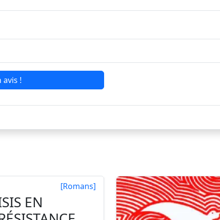
 avis !
[Romans]
ISIS EN
RÉSISTANCE