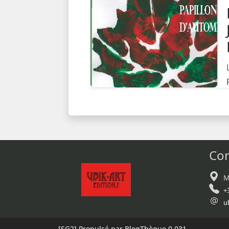
Con
M
+
u
[SG2]
Propulsé par BlogThèque
0.031