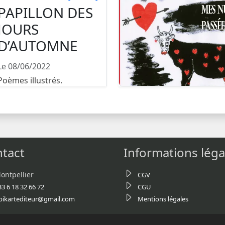
PAPILLON DES
JOURS
D’AUTOMNE
Le 08/06/2022
Poèmes illustrés.
tact
Informations léga
ontpellier
CGV
33 6 18 32 66 72
CGU
bikartediteur@gmail.com
Mentions légales