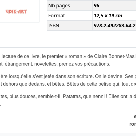
Nb pages
96
Format
12,5 x 19 cm
ISBN
978-2-492283-64-2
a lecture de ce livre, le premier « roman » de Claire Bonnet-Ma
, étrangement, novelettes, prenez vos précautions.
colère lorsqu’elle s’est jetée dans son écriture. On le devine. S
 dehors que dedans, et bêtes. Bêtes de cette bêtise qui, tout dro
s, plus douces, semble-t-il. Patatras, que nenni ! Elles ont la 
.
e
ro