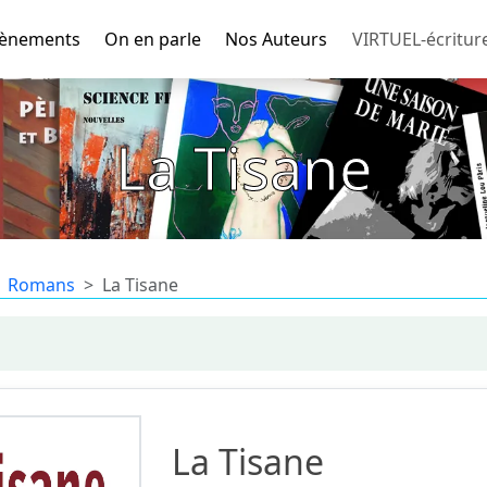
ènements
On en parle
Nos Auteurs
VIRTUEL-écritur
La Tisane
Romans
La Tisane
La Tisane