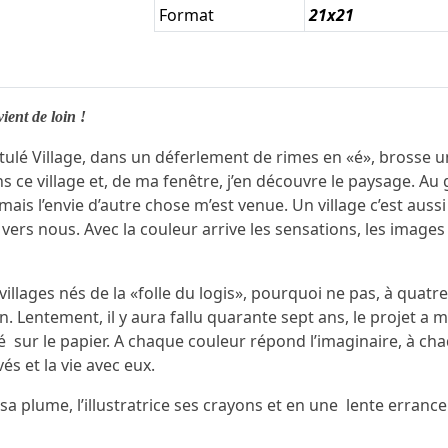
Format
21x21
ient de loin !
ulé Village, dans un déferlement de rimes en «é», brosse un
ns ce village et, de ma fenêtre, j’en découvre le paysage. Au g
 mais l’envie d’autre chose m’est venue. Un village c’est aus
 vers nous. Avec la couleur arrive les sensations, les image
illages nés de la «folle du logis», pourquoi ne pas, à quatre 
in. Lentement, il y aura fallu quarante sept ans, le projet a 
hé sur le papier. A chaque couleur répond l’imaginaire, à cha
és et la vie avec eux.
a plume, l’illustratrice ses crayons et en une lente errance