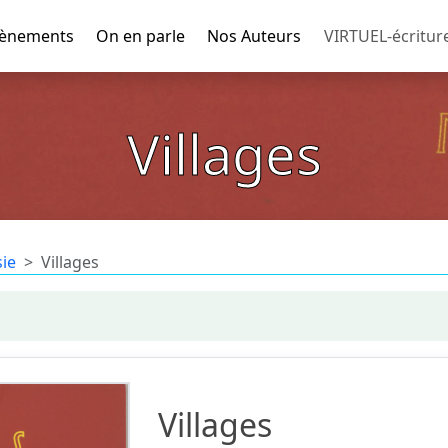
ènements
On en parle
Nos Auteurs
VIRTUEL-écritur
Villages
ie
Villages
Villages