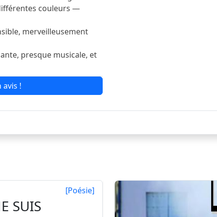
différentes couleurs —
sible, merveilleusement
sante, presque musicale, et
 avis !
[Poésie]
JE SUIS