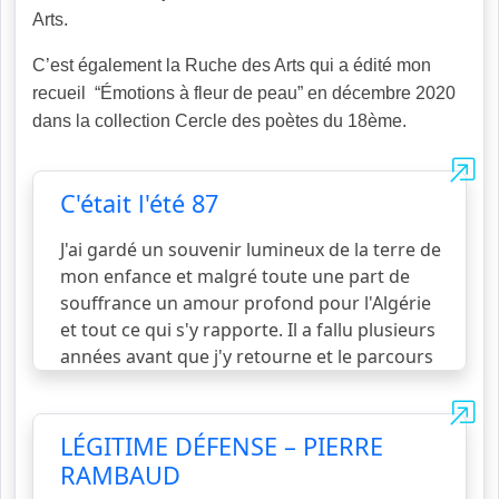
Arts.
C’est également la Ruche des Arts qui a édité mon
recueil “Émotions à fleur de peau” en décembre 2020
dans la collection Cercle des poètes du 18ème.
C'était l'été 87
J'ai gardé un souvenir lumineux de la terre de
mon enfance et malgré toute une part de
souffrance un amour profond pour l'Algérie
et tout ce qui s'y rapporte. Il a fallu plusieurs
années avant que j'y retourne et le parcours
pour m'y rendre a été rempli de rencontres
ponctuées d'émotions diverses, résurgences
de couleurs et de parfums enfouis dans ma
LÉGITIME DÉFENSE – PIERRE
mémoire, de paroles en apparence
RAMBAUD
oubliées… C'est cette passion qu
voir la