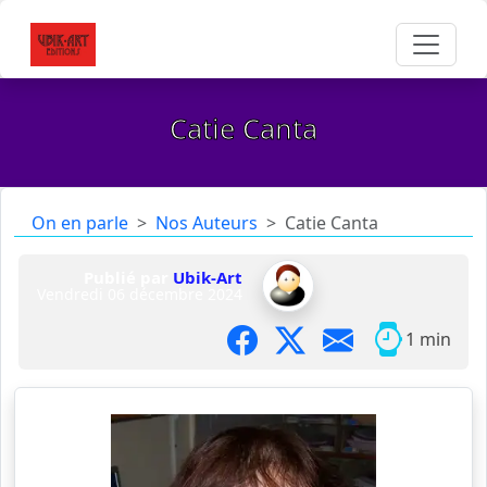
Catie Canta
On en parle
Nos Auteurs
Catie Canta
Publié par
Ubik-Art
Vendredi 06 décembre 2024
1 min