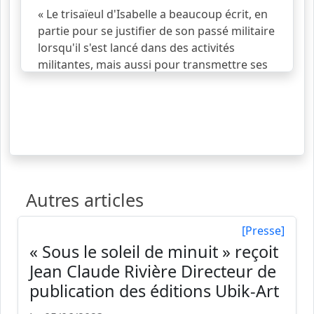
suite...
« Le trisaïeul d'Isabelle a beaucoup écrit, en
partie pour se justifier de son passé militaire
lorsqu'il s'est lancé dans des activités
militantes, mais aussi pour transmettre ses
idées en publiant une partie de son histoire
en feuilleton dans des journaux. Ce sont les
brouillons de ces mémoires qui ont été
conservés pas sa famille. L'écriture est belle,
mais malgré les apparences, pas toujours
accessible à la lecture. Pour plus de
commodité, Isabelle propose à son père de
Autres articles
l'aider à transcrire un de ces
voir la suite...
[Presse]
« Sous le soleil de minuit » reçoit
Jean Claude Rivière Directeur de
publication des éditions Ubik-Art