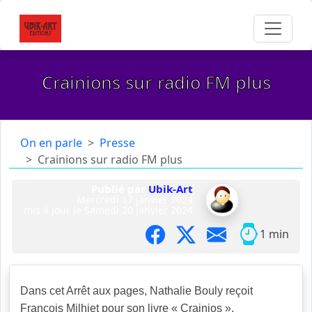
Crainions sur radio FM plus
On en parle
Presse
Crainions sur radio FM plus
Publié par
Ubik-Art
Mercredi 17 janvier 2024
mis à jour le
Samedi 20 janvier 2024
1 min
Dans cet Arrêt aux pages, Nathalie Bouly reçoit
François Milhiet pour son livre « Crainios ».