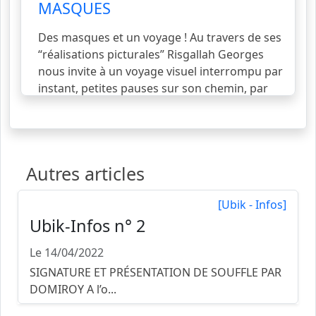
MASQUES
Des masques et un voyage ! Au travers de ses
“réalisations picturales” Risgallah Georges
nous invite à un voyage visuel interrompu par
instant, petites pauses sur son chemin, par
des textes courts mais à “haute densité”. Un
parcours atypique dans lequel les masques
s’associent, à leur manière, à la danse des
mots. Comment font-ils pour… ?[…] se lever
Autres articles
tôt (ou tard) le mati
voir la suite...
[Ubik - Infos]
Ubik-Infos n° 2
Le 14/04/2022
SIGNATURE ET PRÉSENTATION DE SOUFFLE PAR
DOMIROY A l’o...