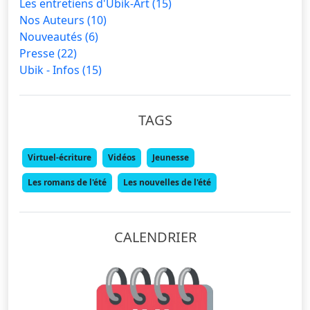
Les entretiens d'Ubik-Art
(15)
Nos Auteurs
(10)
Nouveautés
(6)
Presse
(22)
Ubik - Infos
(15)
TAGS
Virtuel-écriture
Vidéos
Jeunesse
Les romans de l'été
Les nouvelles de l'été
CALENDRIER