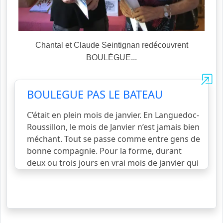
Chantal et Claude Seintignan redécouvrent
BOULÈGUE...
BOULEGUE PAS LE BATEAU
C’était en plein mois de janvier. En Languedoc-
Roussillon, le mois de Janvier n’est jamais bien
méchant. Tout se passe comme entre gens de
bonne compagnie. Pour la forme, durant
deux ou trois jours en vrai mois de janvier qui
se respecte, il fait ses gelées matinales et
quelquefois même des giboulées de neige.
Pour favoriser la fructification des abricotiers
et montrer que c’est lui le Janus, le grand
Frisquet d’hiver. Il rit bien sous cape à
voir la