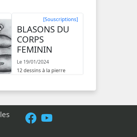
[Souscriptions]
BLASONS DU
CORPS
FEMININ
Le 19/01/2024
12 dessins à la pierre
noire accompagnant 12
textes poétiques. Tirage ...
les