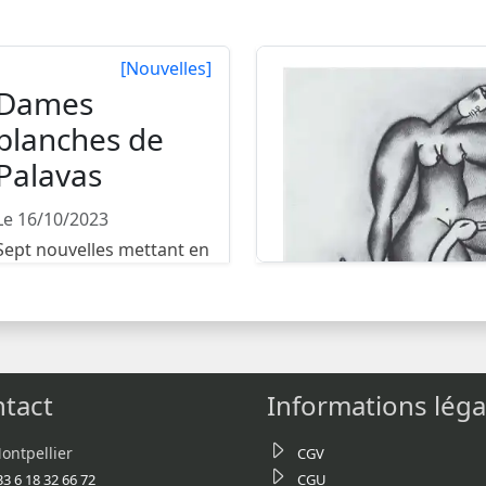
[Nouvelles]
Dames
blanches de
Palavas
Le 16/10/2023
Sept nouvelles mettant en
scène sept artistes et leur
Dame blanche. N...
tact
Informations léga
ontpellier
CGV
33 6 18 32 66 72
CGU