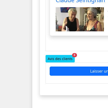
la grande vague du touris
0
Avis des clients
Laisser un