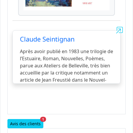
Claude Seintignan
Après avoir publié en 1983 une trilogie de
l’Estuaire, Roman, Nouvelles, Poèmes,
parue aux Ateliers de Belleville, très bien
accueillie par la critique notamment un
article de Jean Freustié dans le Nouvel-
Observateur, l’auteur s’est installé dans la
région où il a mené une vie de libraire à La
Grande Motte. Il a repris sa plume pour
décrire les gens du pays. Cette fois dans
une rue commerçante d’une station
1
balnéaire de la côte accueillant l’été la
Avis des clients
grande vague du tourisme.
voir la