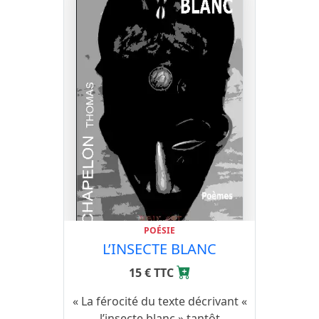
POÉSIE
L’INSECTE BLANC
15 € TTC
« La férocité du texte décrivant «
l’insecte blanc » tantôt