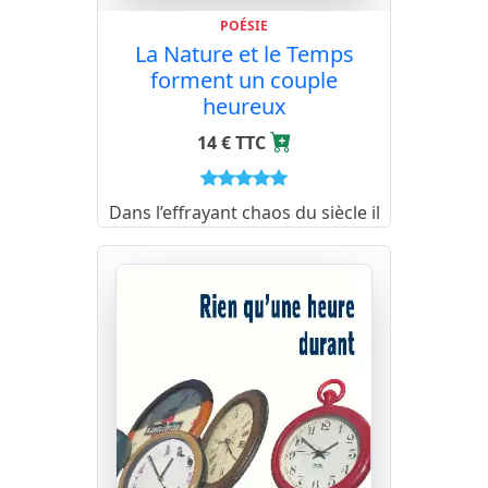
POÉSIE
La Nature et le Temps
forment un couple
heureux
14 € TTC
Dans l’effrayant chaos du siècle il
m’a semblé que le retour à la
rigueur et à la simplicité, à la
naïveté parfois, d’une écriture
classique, apporterait à l’esprit
du lecteur un peu de cet
apaisement dont nous avons
tous tant besoin…