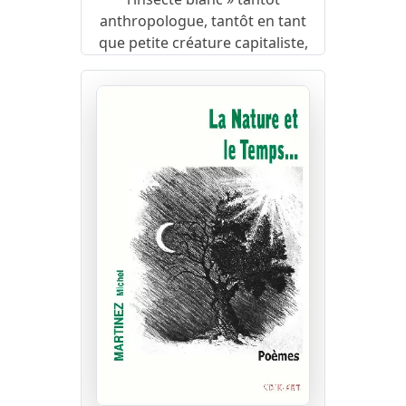
anthropologue, tantôt en tant
que petite créature capitaliste,
ne doit pas masquer - !- le
lyrisme de la langue qui célèbre
définitivement « la pure vérité
formelle des fétiches » et leur
profonde vitalité. »