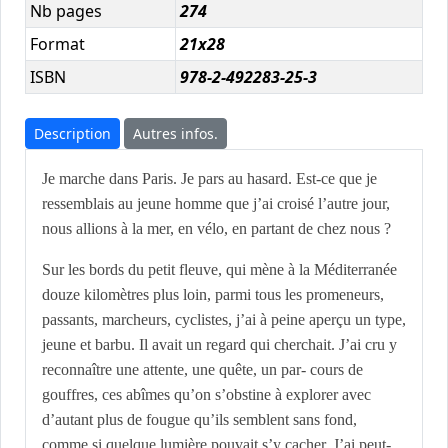
Nb pages
274
Format
21x28
ISBN
978-2-492283-25-3
Description
Autres infos.
J
e marche dans Paris. Je pars au hasard. Est-ce que je
ressemblais au jeune homme que j’ai croisé l’autre jour,
nous allions à la mer, en vélo, en partant de chez nous ?
Sur les bords du petit fleuve, qui mène à la Méditerranée
douze kilomètres plus loin, parmi tous les promeneurs,
passants, marcheurs, cyclistes, j’ai à peine aperçu un type,
jeune et barbu. Il avait un regard qui cherchait. J’ai cru y
reconnaître une attente, une quête, un par- cours de
gouffres, ces abîmes qu’on s’obstine à explorer avec
d’autant plus de fougue qu’ils semblent sans fond,
comme si quelque lumière pouvait s’y cacher. J’ai peut-