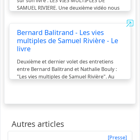
sur son livre : LES VIES MULTIPLES DE
SAMUEL RIVIERE. Une deuxième vidéo nous
présentera l'ouvrage, paru chez Ubik-Art en
décembre 2022, plus en détail et s'intéressera
à son contenu. A suivre...
voir la suite...
Bernard Balitrand - Les vies
multiples de Samuel Rivière - Le
livre
Deuxième et dernier volet des entretiens
entre Bernard Balitrand et Nathalie Bouly :
"Les vies multiples de Samuel Rivière". Au
coeur de cet échange le livre, un ouvrage de
pure fiction et pourtant un récit très actuel.
Dans une ville où planent échos et rumeurs
de la guerre, une improbable et étonnante
histoire d'amour !
voir la suite...
Autres articles
[Presse]