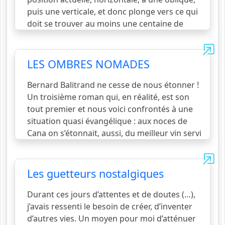
puis une verticale, et donc plonge vers ce qui
doit se trouver au moins une centaine de
mètres plus bas, une voix, venant de la
personne assise à côté de moi, me rappelle
que, dans de nombreux rêves, je me suis
LES OMBRES NOMADES
retrouvé en train de voler, et que mon corps
savait ce qu’il devait faire pour échapper à la
Bernard Balitrand ne cesse de nous étonner !
pesanteur. Je sors donc de la voiture, je bats
Un troisième roman qui, en réalité, est son
des bras, et… Bernard
voir la suite...
tout premier et nous voici confrontés à une
situation quasi évangélique : aux noces de
Cana on s’étonnait, aussi, du meilleur vin servi
en fin de banquet. Le lecteur, bien sûr,
appréciera selon ses goûts mais, tout de
même, quel auteur surprenant ! Dans une
Les guetteurs nostalgiques
avenue du centre-ville, une moto vole au-
dessus des voitures, à quelques mètres du
Durant ces jours d’attentes et de doutes (…),
sol. Une bombe a éclaté sous une plaque
j’avais ressenti le besoin de créer, d’inventer
d’égout, juste au moment où le motar
voir la
d’autres vies. Un moyen pour moi d’atténuer