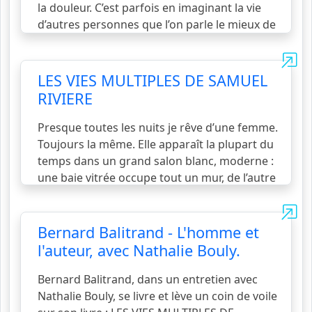
suite...
la douleur. C’est parfois en imaginant la vie
d’autres personnes que l’on parle le mieux de
ce qui est le plus intime, le plus fragile en
nous, n’est-ce pas. Il m’a été difficile de me
détacher d’eux mais leurs vies se
LES VIES MULTIPLES DE SAMUEL
mélangeaient trop à la mienne.
voir la suite...
RIVIERE
Presque toutes les nuits je rêve d’une femme.
Toujours la même. Elle apparaît la plupart du
temps dans un grand salon blanc, moderne :
une baie vitrée occupe tout un mur, de l’autre
côté une terrasse en pierre, recouverte de
mousse, et, après, emplissant tout l’espace,
l’océan, à l’infini. La femme est plutôt petite,
Bernard Balitrand - L'homme et
toujours habillée de la même façon, une
l'auteur, avec Nathalie Bouly.
petite robe blanche, lég&egra
voir la suite...
Bernard Balitrand, dans un entretien avec
Nathalie Bouly, se livre et lève un coin de voile