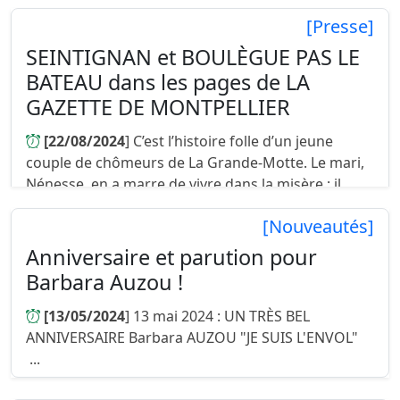
généraliste. Avec 10 collecti...
[Presse]
SEINTIGNAN et BOULÈGUE PAS LE
BATEAU dans les pages de LA
GAZETTE DE MONTPELLIER
[22/08/2024
] C’est l’histoire folle d’un jeune
couple de chômeurs de La Grande-Motte. Le mari,
Nénesse, en a marre de vivre dans la misère : il
vend… ses yeux à un milliardaire ; et il les vend très
[Nouveautés]
cher. De quoi ...
Anniversaire et parution pour
Barbara Auzou !
[13/05/2024
] 13 mai 2024 : UN TRÈS BEL
ANNIVERSAIRE Barbara AUZOU "JE SUIS L'ENVOL"
...