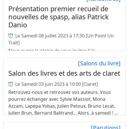
Présentation premier recueil de
nouvelles de spasp, alias Patrick
Danio
Le Samedi 08 juillet 2023 à 17:30 [Un Point Un
Trait]
Nous avons le plaisir de vous inviter à la
présentation de la sortie du premier recueil de
[Salons du livre]
nouvelles de spasp,alias Patrick Danion, auteur,
artiste peintre et illustrateur : « Aphrodite, Lamaï et
Salon des livres et des arts de claret
Ver...
Le Samedi 03 juin 2023 à 10:00 [Claret]
Retrouvez-nous et retrouvez vos auteurs. Vous
pourrez échanger avec Sylvie Massiot, Mona
Azzam, Lapepa Yobas, Julien Petoux, Bruno Lecat,
Julien Brun, Bernard Balitrand... Alors, à samedi ! ...
[Parutions]