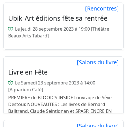
Garcia Lorca 162 Avenue de Palavas Quartier Près
[Rencontres]
d'Arène 34070 Montpellier (Tram 4, Arrêt Garcia
Ubik-Art éditions fête sa rentrée
Lorca)...
Le Jeudi 28 septembre 2023 à 19:00 [Théâtre
Beaux Arts Tabard]
...
[Salons du livre]
Livre en Fête
Le Samedi 23 septembre 2023 à 14:00
[Aquarium Café]
PREMIERE de BLOOD'S INSIDE l'ouvrage de Sève
Destour. NOUVEAUTES : Les livres de Bernard
Balitrand, Claude Seintignan et SPASP. ENCRE EN
SCENE avec les textes de : Bernard Balitrand, Rémi
Boulle,...
[Salons du livre]