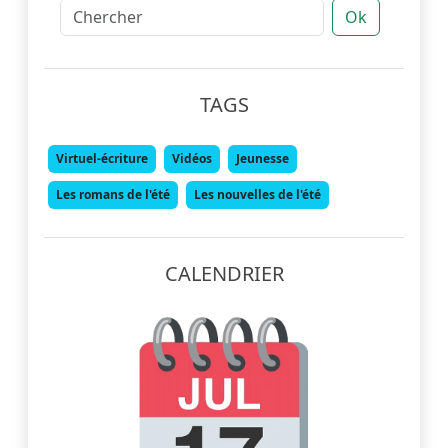
Ok
TAGS
Virtuel-écriture
Vidéos
Jeunesse
Les romans de l'été
Les nouvelles de l'été
CALENDRIER