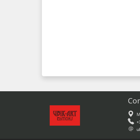
Con
M
+
u