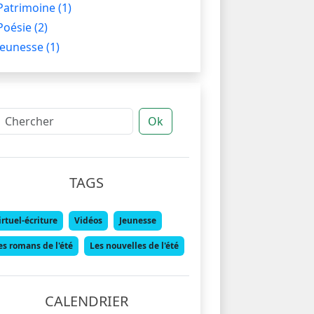
Patrimoine
(1)
Poésie
(2)
Jeunesse
(1)
Ok
TAGS
irtuel-écriture
Vidéos
Jeunesse
es romans de l'été
Les nouvelles de l'été
CALENDRIER