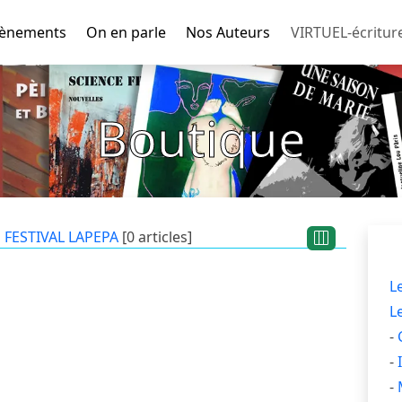
ènements
On en parle
Nos Auteurs
VIRTUEL-écritur
Boutique
FESTIVAL LAPEPA
[0 articles]
L
L
-
-
-