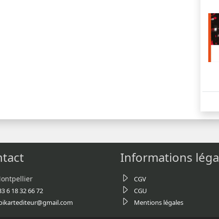
tact
Informations léga
ontpellier
CGV
33 6 18 32 66 72
CGU
bikartediteur@gmail.com
Mentions légales