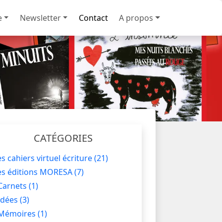
e
Newsletter
Contact
A propos
CATÉGORIES
es cahiers virtuel écriture
(21)
es éditions MORESA
(7)
Carnets
(1)
Idées
(3)
Mémoires
(1)