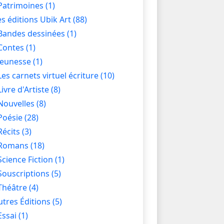
Patrimoines
(1)
es éditions Ubik Art
(88)
Bandes dessinées
(1)
Contes
(1)
Jeunesse
(1)
Les carnets virtuel écriture
(10)
Livre d'Artiste
(8)
Nouvelles
(8)
Poésie
(28)
Récits
(3)
Romans
(18)
Science Fiction
(1)
Souscriptions
(5)
Théâtre
(4)
utres Éditions
(5)
Essai
(1)