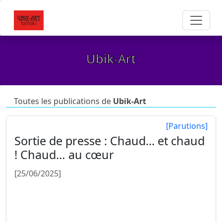
Ubik-Art
Toutes les publications de
Ubik-Art
[Parutions]
Sortie de presse : Chaud... et chaud
! Chaud… au cœur
[25/06/2025]
Chaud... et chaud ! Chaud… au cœur. Pour le reste,
le thermomètre n’a pas failli et los abanicos
(éventails !) - il y a des prévoyants - non plus.