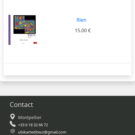
Rien
15.00 €
Contact
Montpellier
+33 6 18 32 66 72
ubikartediteur@gmail.com