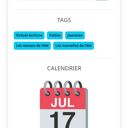
TAGS
Virtuel-écriture
Vidéos
Jeunesse
Les romans de l'été
Les nouvelles de l'été
CALENDRIER