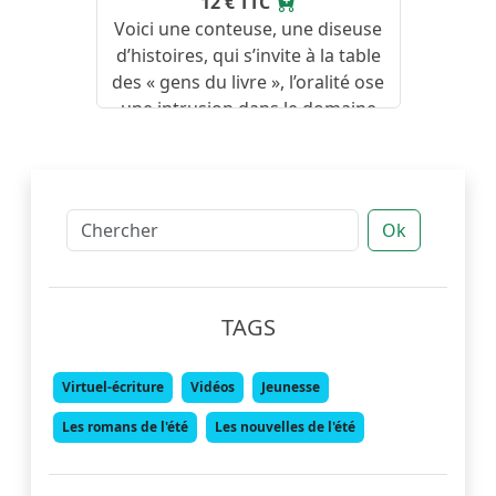
12 € TTC
Voici une conteuse, une diseuse
d’histoires, qui s’invite à la table
des « gens du livre », l’oralité ose
une intrusion dans le domaine
réservé de l’écriture… ce n’est pas
gagné !
Ok
TAGS
Virtuel-écriture
Vidéos
Jeunesse
Les romans de l'été
Les nouvelles de l'été