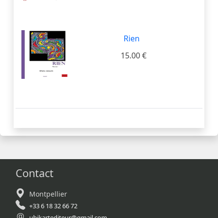
Rien
15.00 €
Contact
Montpellier
+33 6 18 32 66 72
ubikartediteur@gmail.com