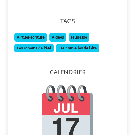
TAGS
Virtuel-écriture
Vidéos
Jeunesse
Les romans de l'été
Les nouvelles de l'été
CALENDRIER