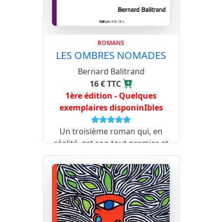
ROMANS
LES OMBRES NOMADES
Bernard Balitrand
16 € TTC
1ère édition - Quelques
exemplaires disponinIbles
Un troisième roman qui, en
réalité, est son tout premier et
nous voici confrontés à une
situation quasi évangélique : aux
noces de Cana on s’étonnait,
aussi, du meilleur vin servi en fin
de banquet.