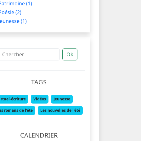
Patrimoine
(1)
Poésie
(2)
Jeunesse
(1)
Ok
TAGS
irtuel-écriture
Vidéos
Jeunesse
es romans de l'été
Les nouvelles de l'été
CALENDRIER