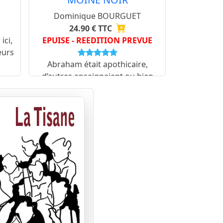
Dominique BOURGUET
24.90 € TTC
ici,
EPUISE - REEDITION PREVUE
eurs
s
Abraham était apothicaire,
d’autres enseignaient ou bien
étaient médecins, juristes,
commerçants. La confrontation
des théologiens et du savoir
religieux était lui-même une
source de croissance.