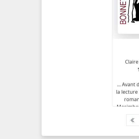
Clair
... Avant
la lecture
roman 
Masimber
de cell
nomm
nove