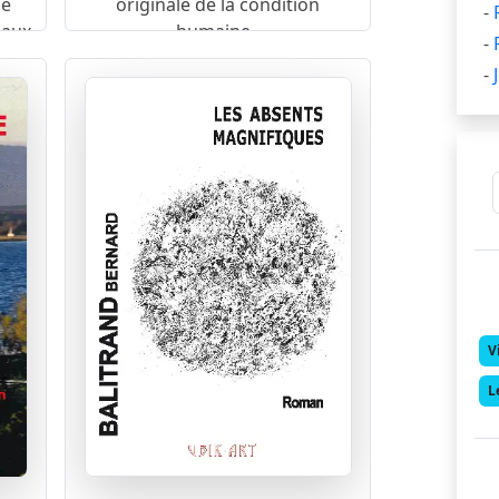
ne
originale de la condition
-
 aux
humaine.
-
t,
-
 fin
V
L