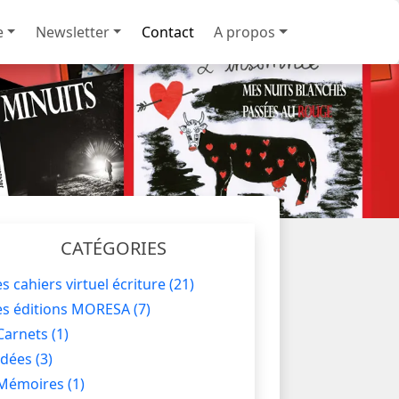
e
Newsletter
Contact
A propos
CATÉGORIES
es cahiers virtuel écriture
(21)
es éditions MORESA
(7)
Carnets
(1)
Idées
(3)
Mémoires
(1)