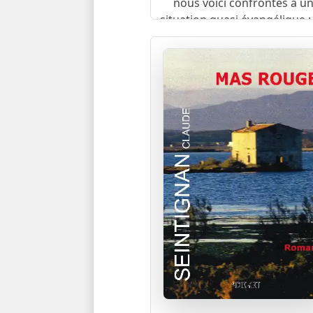
nous voici confrontés à u
situation quasi évangélique :
noces de Cana on s’étonnai
aussi, du meilleur vin servi en
de banquet.