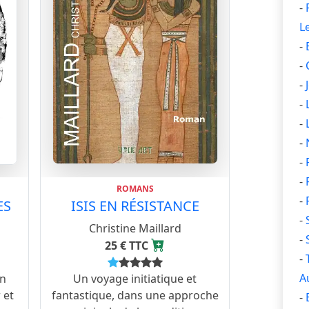
-
L
-
-
-
-
-
-
-
-
ROMANS
-
ES
ISIS EN RÉSISTANCE
-
Christine Maillard
-
25 € TTC
-
A
en
Un voyage initiatique et
 et
fantastique, dans une approche
-