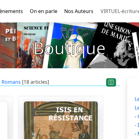
ènements
On en parle
Nos Auteurs
VIRTUEL-écritur
Boutique
Romans
[18 articles]
L
L
-
-
-