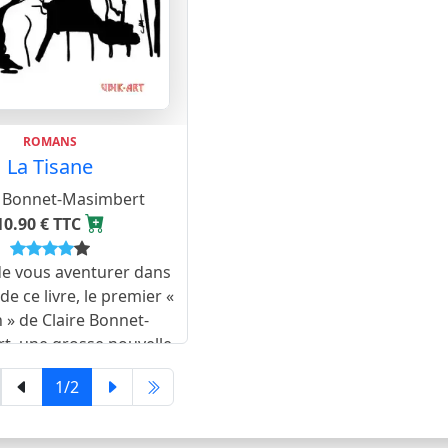
ROMANS
La Tisane
e Bonnet-Masimbert
10.90 € TTC
 de vous aventurer dans
 de ce livre, le premier «
» de Claire Bonnet-
t, une grosse nouvelle
es que les américains
1/2
ent, étrangement,
lettes, prenez vos
précautions.