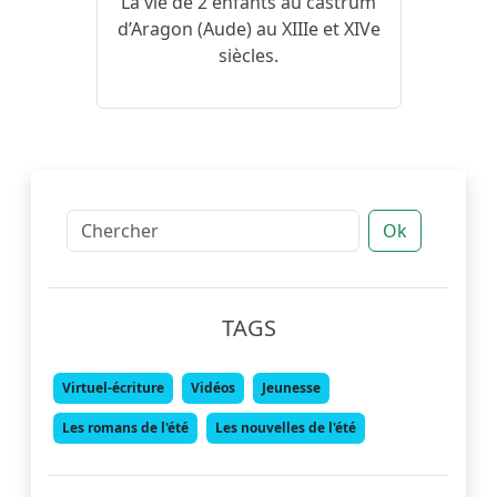
La vie de 2 enfants au castrum
d’Aragon (Aude) au XIIIe et XIVe
siècles.
Ok
TAGS
Virtuel-écriture
Vidéos
Jeunesse
Les romans de l'été
Les nouvelles de l'été