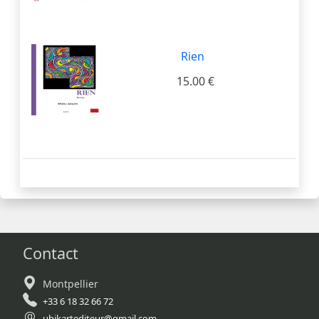
Rien
15.00 €
Contact
Montpellier
+33 6 18 32 66 72
ubikartediteur@gmail.com