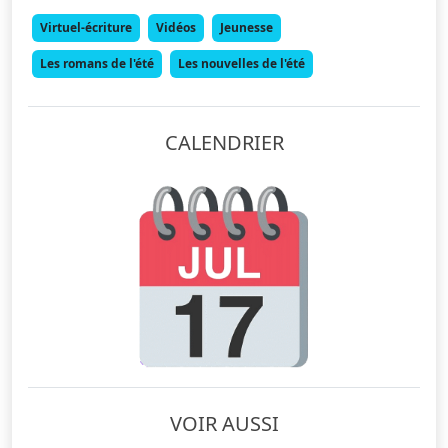
Virtuel-écriture
Vidéos
Jeunesse
Les romans de l'été
Les nouvelles de l'été
CALENDRIER
VOIR AUSSI