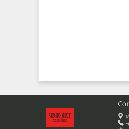
Con
M
+