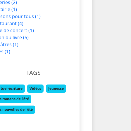
eries
(2)
rairie
(1)
sons pour tous
(1)
taurant
(4)
le de concert
(1)
on du livre
(5)
âtres
(1)
les
(1)
TAGS
rtuel-écriture
Vidéos
Jeunesse
s romans de l'été
s nouvelles de l'été