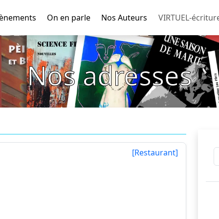
ènements
On en parle
Nos Auteurs
VIRTUEL-écritur
Nos adresses
[Restaurant]
evy