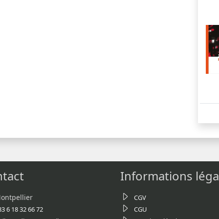
tact
Informations léga
ontpellier
CGV
33 6 18 32 66 72
CGU