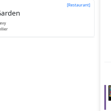
[Restaurant]
Garden
revy
llier