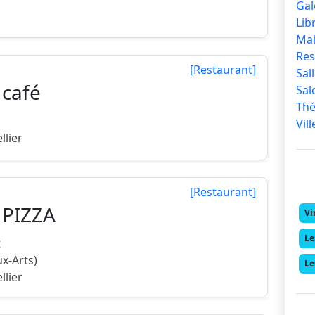
llier
Gal
Lib
Mai
Res
[Restaurant]
Sal
 café
Sal
Thé
Vil
llier
[Restaurant]
 PIZZA
Vi
Le
t
ux-Arts)
Le
llier