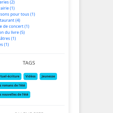
eries
(2)
rairie
(1)
sons pour tous
(1)
taurant
(4)
le de concert
(1)
on du livre
(5)
âtres
(1)
les
(1)
TAGS
rtuel-écriture
Vidéos
Jeunesse
s romans de l'été
s nouvelles de l'été