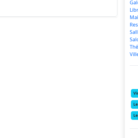
llier
Gal
Lib
Mai
Res
Sal
Sal
Thé
Vil
Vi
Le
Le