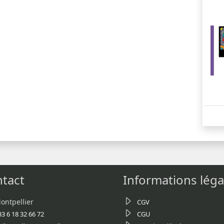
tact
Informations léga
ontpellier
CGV
33 6 18 32 66 72
CGU