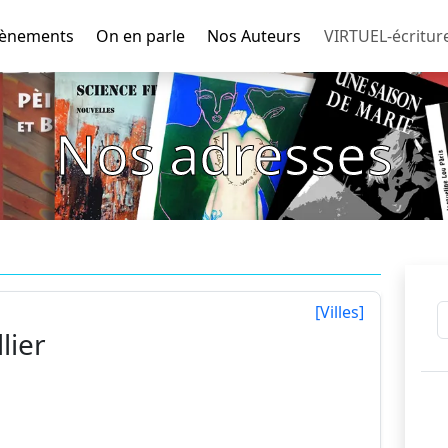
ènements
On en parle
Nos Auteurs
VIRTUEL-écritur
Nos adresses
[Villes]
lier