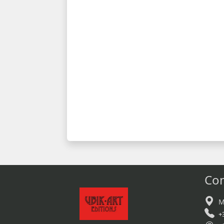
Con
M
+