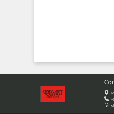
Con
M
+
u