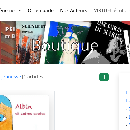
ènements
On en parle
Nos Auteurs
VIRTUEL-écritur
Boutique
Jeunesse
[1 articles]
L
L
-
-
-