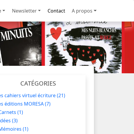
e
Newsletter
Contact
A propos
CATÉGORIES
es cahiers virtuel écriture
(21)
es éditions MORESA
(7)
Carnets
(1)
Idées
(3)
Mémoires
(1)