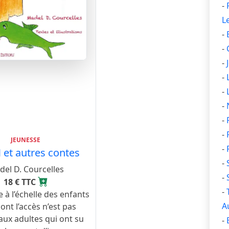
-
L
-
-
-
-
-
-
-
-
JEUNESSE
-
 et autres contes
-
el D. Courcelles
-
18 € TTC
-
à l’échelle des enfants
A
ont l’accès n’est pas
 aux adultes qui ont su
-