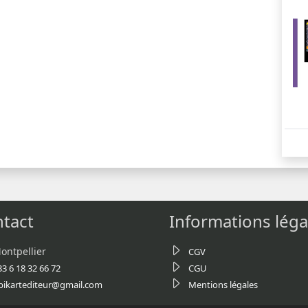
tact
Informations léga
ontpellier
CGV
33 6 18 32 66 72
CGU
bikartediteur@gmail.com
Mentions légales