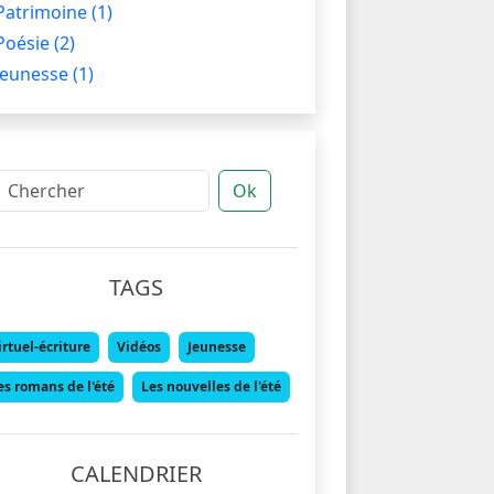
Patrimoine
(1)
Poésie
(2)
Jeunesse
(1)
Ok
TAGS
irtuel-écriture
Vidéos
Jeunesse
es romans de l'été
Les nouvelles de l'été
CALENDRIER