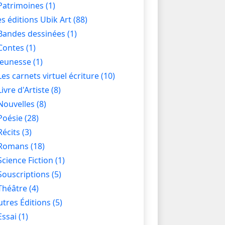
Patrimoines
(1)
es éditions Ubik Art
(88)
Bandes dessinées
(1)
Contes
(1)
Jeunesse
(1)
Les carnets virtuel écriture
(10)
Livre d'Artiste
(8)
Nouvelles
(8)
Poésie
(28)
Récits
(3)
Romans
(18)
Science Fiction
(1)
Souscriptions
(5)
Théâtre
(4)
utres Éditions
(5)
Essai
(1)