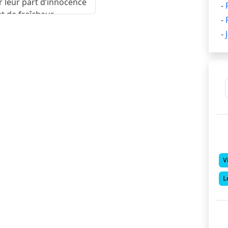
r leur part d’innocence
-
et de fraîcheur.
-
-
V
L